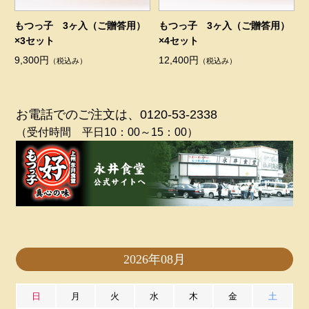
もつっ子 3ヶ入（ご贈答用）
もつっ子 3ヶ入（ご贈答用）
×3セット
×4セット
9,300円
12,400円
（税込み）
（税込み）
お電話でのご注文は、0120-53-2338
（受付時間 平日10：00～15：00）
2026年08月
日
月
火
水
木
金
土